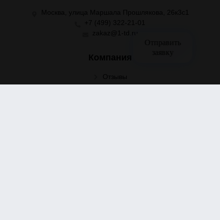
Москва, улица Маршала Прошлякова, 26к3с1
+7 (499) 322-21-01
zakaz@1-td.ru
Отправить
заявку
Компания
Отзывы
Партнёрам
Информация
Поставщикам
Вакансии
Помощь
Условия сотрудничества
Условия доставки
Условия оплаты
Оформление заказа