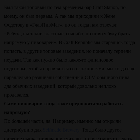
Был такой топовый по тем временем бар Craft Station, по-
моему, он был первым. А так мы приходили к Жене
Федотову в «ГлавПивМаг», но он тогда нам отвечал:
«Ребята, вы такие классные, спасибо, но пиво я буду брать
напрямую у пивоварен». В Craft Republic мы старались тогда
попасть, в другие топовые заведения, но поначалу терпели
неудачи. Так как нужно было какое-то финансовое
подспорье, чтобы справляться со сложностями, мы тогда еще
параллельно развивали собственный СТМ обычного пива
для обычных заведений, который довольно неплохо
продавался.
Сами пивоварни тогда тоже предпочитали работать
напрямую?
По большей части, да. Например, именно мы открыли
дистрибуцию для
Selfmade Brewery
. Тогда было другое
видение рынка, пивоварни считали, что все смогут сделать