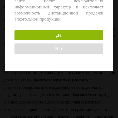
сайте носит исключительно
Про объемы — есть ли какая-то минимальная цифра,
информационный характер и исключает
возможность дистанционной продажи
начиная с которой вы готовы сотрудничать?
алкогольной продукции.
У нас подход скорее индивидуальный, но совсем с
маленькими, начинающими производителям мы не работаем.
Да
Объем условно в 100 банок нам не интересен — этого даже в
офисе у нас на всех не хватит. Обычно мы отвечаем таким
Нет
пивоварням, что готовы через какое-то время вернуться к
разговору, а пока советуем поработать с небольшими
дистрами.
Тут еще дело в том, что любому производителю нужно время
для того, чтобы научиться нормально работать с
документооборотом и нам куда удобнее сотрудничать с
людьми, уже имеющими в этом опыт. Бардак существует до
сих пор даже в работе с довольно крупными ребятами,
которые нас порой веселят. С кем-то мы работаем уже по
два-три года, а с кем-то даже перестали работать, и все равно