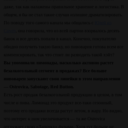
даже, так как налажены правильное хранение и логистика. В
общем, я бы не стал такие случаи излишне драматизировать.
По поводу того самого канала мы общались с
Юлей из
Coven
, она говорила, что из всей партии взорвалось десять
банок и все десять попали в канал. Конечно, покупателю
обидно получить такую банку, но пивоварня готова всем все
компенсировать, так что стоит ли разводить такой хэйт?
Вы упоминали лимонады, насколько активно растет
безалкогольный сегмент в продажах? Все больше
пивоварен запускают свои линейки в этом направлении
— Ostrovica, Sabotage, Red Button.
Есть рост продаж безалкогольной продукции в целом, в том
числе и пива. Лимонад это продукт все-таки сезонный,
поэтому его продажи всегда растут летом, в жару. Но видно,
что интерес к ним увеличивается — та же Ostrovica
отгружает свою «Лапочку» фурами. Хотя тут больше не