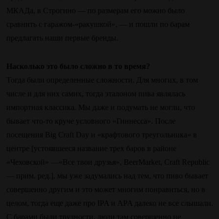
МКАДа, в Строгино — по размерам его можно было
сравнить с гаражом-«ракушкой», — и пошли по барам
предлагать наши первые бренды.
Насколько это было сложно в то время?
Тогда были определенные сложности. Для многих, в том
числе и для них самих, тогда эталоном пива являлась
импортная классика. Мы даже и подумать не могли, что
бывает что-то круче условного «Гиннесса». После
посещения Big Craft Day и «крафтового треугольника» в
центре [устоявшееся название трех баров в районе
«Чеховской» —«Все твои друзья», BeerMarket, Craft Republic
— прим. ред.], мы уже задумались над тем, что пиво бывает
совершенно другим и это может многим понравиться, но в
целом, тогда еще даже про IPA и APA далеко не все слышали.
С барами были трудности, люди там совершенно не