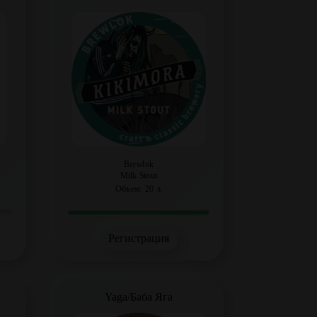
Brewlok
Milk Stout
Объем: 20 л.
Регистрация
Yaga/Баба Яга