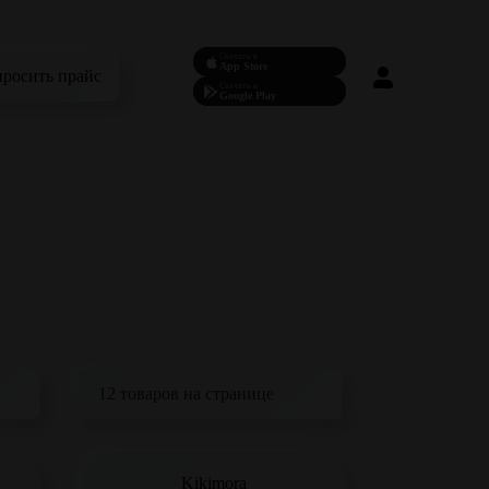
Скачать в
App Store
просить прайс
Скачать в
Google Play
Kikimora