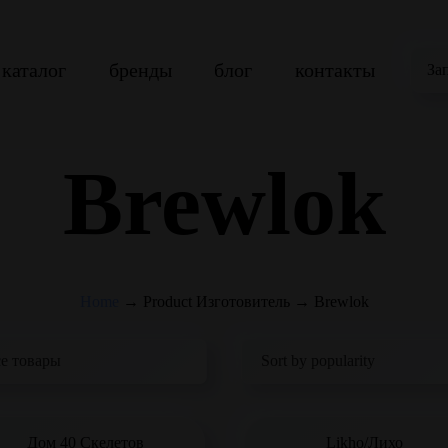
каталог
бренды
блог
контакты
За
Brewlok
Home
→
Product Изготовитель
→
Brewlok
Дом 40 Скелетов
Likho/Лихо