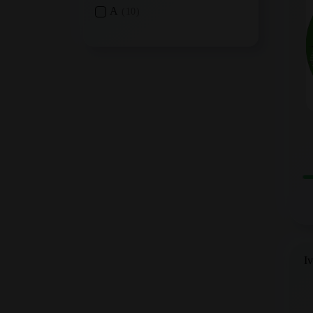
A
10
I