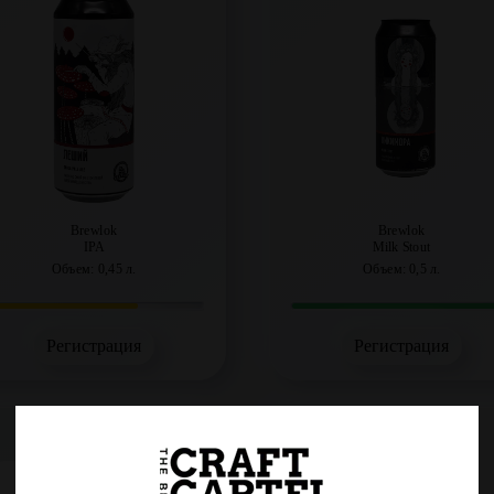
Brewlok
Brewlok
IPA
Milk Stout
Объем: 0,45 л.
Объем: 0,5 л.
Регистрация
Регистрация
Леший
Yaga (Баба Яга)