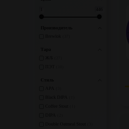
1
446
Производитель
Brewlok
37
Тара
Ж/б
27
ПЭТ
10
Стиль
APA
3
Black DIPA
1
Coffee Stout
1
DIPA
2
Double Oatmeal Stout
3