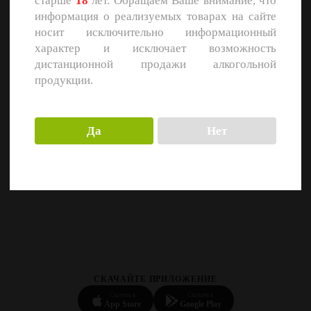
старше
18
лет. Обращаем Ваше внимание, что
информация о реализуемых товарах на сайте
носит исключительно информационный
характер и исключает возможность
дистанционной продажи алкогольной
продукции.
Да
Нет
СКАЧАЙТЕ ПРИЛОЖЕНИЕ
Скачать в
Скачать в
App Store
Google Play