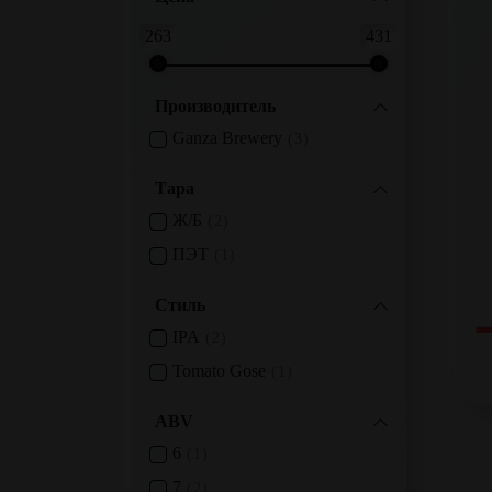
263
431
Производитель
Ganza Brewery
3
Тара
Ж/б
2
ПЭТ
1
Стиль
IPA
2
Tomato Gose
1
ABV
6
1
7
2