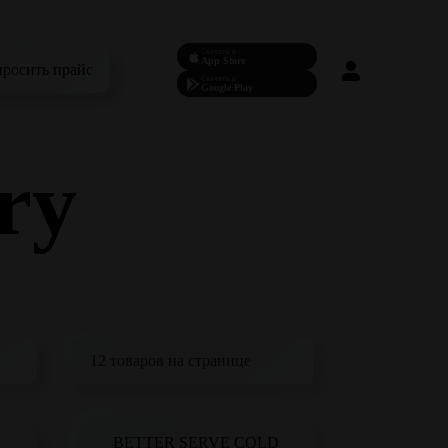
Скачать в
App Store
просить прайс
Скачать в
Google Play
ry
BETTER SERVE COLD