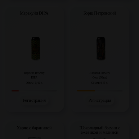
Маракуйя DIPA
Борщ Петровский
Hophead Brewery
Hophead Brewery
DIPA
Gose (Other)
Объем: 0,45 л.
Объем: 0,45 л.
Регистрация
Регистрация
Харчо с бараниной
Шоколадный брауни с
ежевикой и малиной