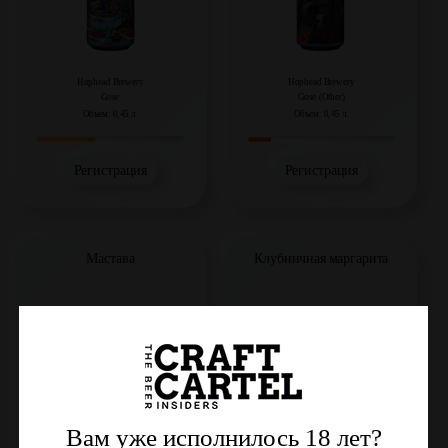
Hophead Brewery
Hophead Brewery
Gose
Gose (Other)
Объем: 0,45 л.
Объем: 0,45 л.
Регистрация
Регистрация
Мастава
Клубничная маргарита
Вам уже исполнилось 18 лет?