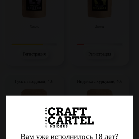
Ломоть
Ломоть
Регистрация
Регистрация
Гусь с гвоздикой, 40г
Индейка с куркумой, 40г
Вам уже исполнилось 18 лет?