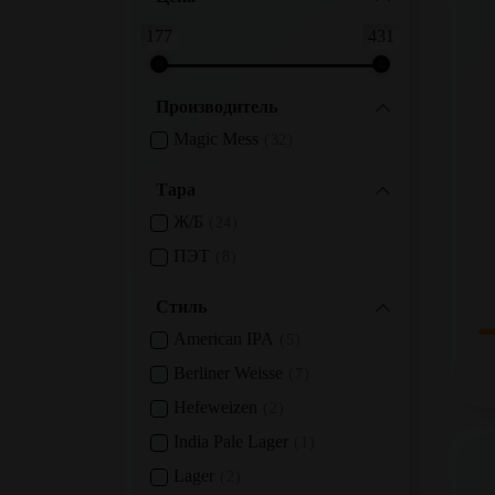
177
431
Производитель
Magic Mess
32
Тара
Ж/б
24
ПЭТ
8
Стиль
American IPA
5
Berliner Weisse
7
Hefeweizen
2
India Pale Lager
1
Lager
2