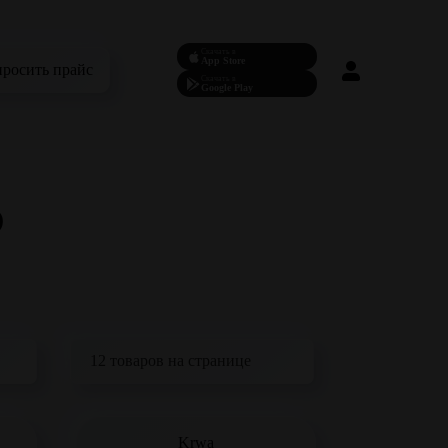
Скачать в
App Store
просить прайс
Скачать в
Google Play
s
Krwa