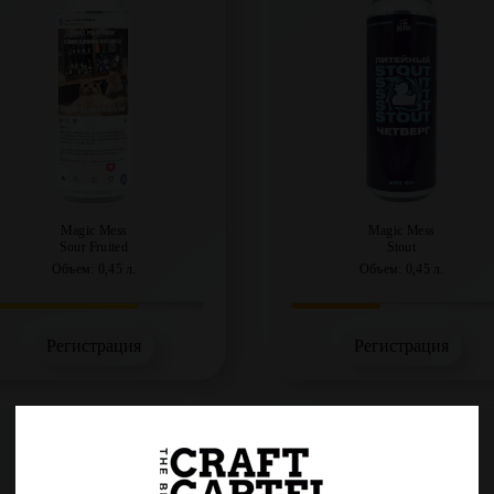
Magic Mess
Magic Mess
Sour Fruited
Stout
Объем: 0,45 л.
Объем: 0,45 л.
Регистрация
Регистрация
Транжира
Такие Вечеринки