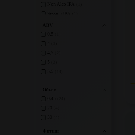
Non Alco IPA
1
Session IPA
1
Sour Fruited
12
ABV
Stout
1
0,5
1
4
3
4,5
2
5
3
5,5
18
6
1
Объем
6,5
4
0,45
24
20
4
30
4
Фитинг