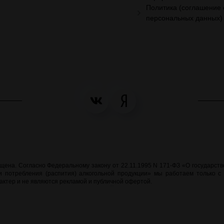
Политика (соглашение 
персональных данных)
на. Согласно Федеральному закону от 22.11.1995 N 171-ФЗ «О государстве
 потребления (распития) алкогольной продукции» мы работаем только с
ктер и не являются рекламой и публичной офертой.
meraweb.su