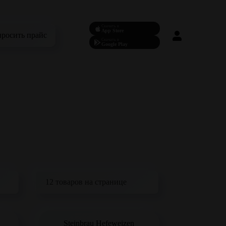
Скачать в
App Store
просить прайс
Скачать в
Google Play
Steinbrau Hefeweizen