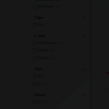
Steinbrau
3
Тара
Бут
3
Стиль
Hefeweizen
1
Helles
1
Pilsner
1
ABV
4,9
1
5,2
2
Объем
0,5
3