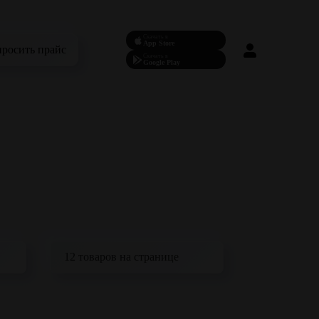
Скачать в
App Store
просить прайс
Скачать в
Google Play