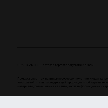
CRAFTCARTEL — оптовая торговля закусками и пивом
Продажа спиртных напитков несовершеннолетним лицам запреще
алкогольной и спиртосодержащей продукции и об ограничении
материалы, размещенные на сайте, носят информационный хара