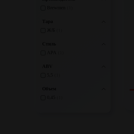
Brewmen
1
Тара
Ж/б
1
Стиль
APA
1
ABV
5,5
1
Объем
0,45
1