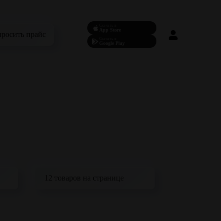
Скачать в
App Store
просить прайс
Скачать в
Google Play