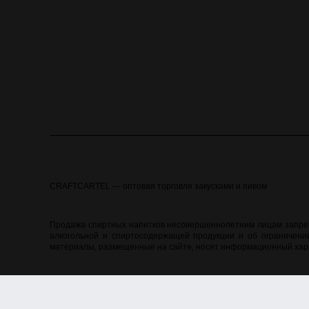
CRAFTCARTEL — оптовая торговля закусками и пивом
Продажа спиртных напитков несовершеннолетним лицам запреще
алкогольной и спиртосодержащей продукции и об ограничении
материалы, размещенные на сайте, носят информационный хара