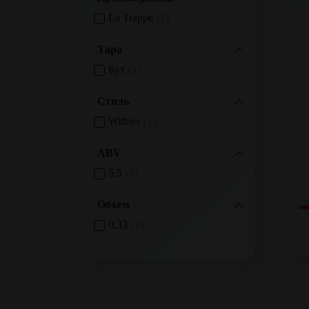
La Trappe
1
Тара
Бут
1
Стиль
Witbier
1
ABV
5,5
1
Объем
0,33
1