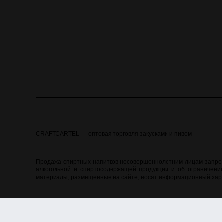
CRAFTCARTEL — оптовая торговля закусками и пивом
Продажа спиртных напитков несовершеннолетним лицам запреще
алкогольной и спиртосодержащей продукции и об ограничении
материалы, размещенные на сайте, носят информационный хара