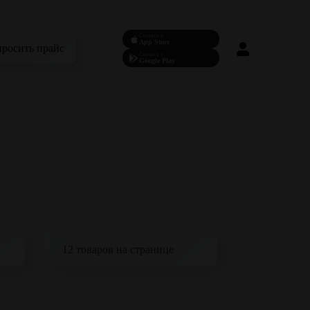
Скачать в
App Store
просить прайс
Скачать в
Google Play