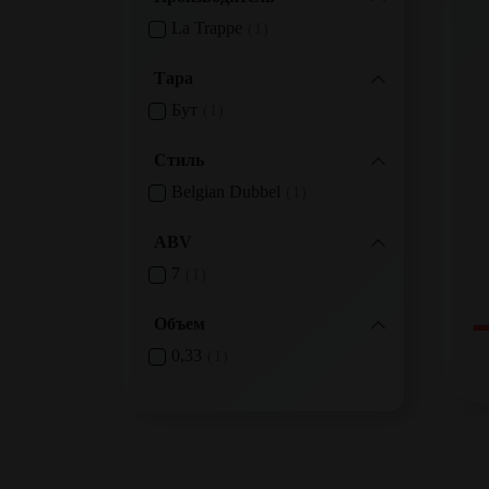
La Trappe
1
Тара
Бут
1
Стиль
Belgian Dubbel
1
ABV
7
1
Объем
0,33
1