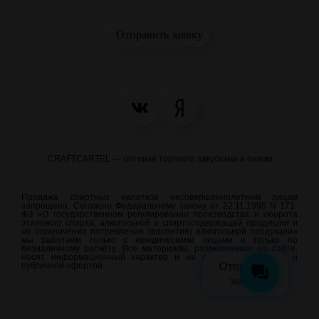
Отправить заявку
CRAFTCARTEL — оптовая торговля закусками и пивом
Продажа спиртных напитков несовершеннолетним лицам
запрещена. Согласно Федеральному закону от 22.11.1995 N 171-
ФЗ «О государственном регулировании производства и оборота
этилового спирта, алкогольной и спиртосодержащей продукции и
об ограничении потребления (распития) алкогольной продукции»
мы работаем только с юридическими лицами и только по
безналичному расчёту. Все материалы, размещенные на сайте,
носят информационный характер и не являются рекламой и
Отправить
публичной офертой.
meraweb.su
заявку