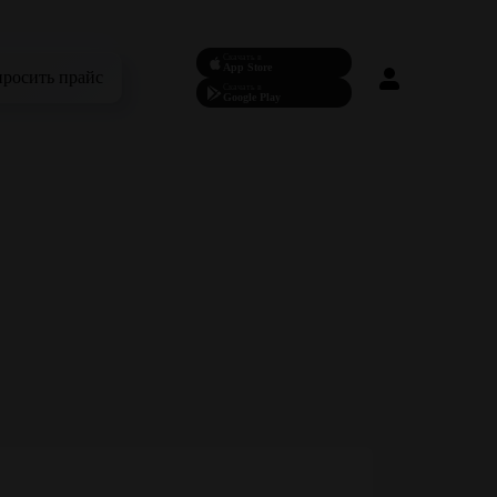
Скачать в
App Store
просить прайс
Скачать в
Google Play