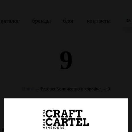
каталог
бренды
блог
контакты
За
9
Home
→
Product Количество в коробке
→
9
 products were found matching your selection.