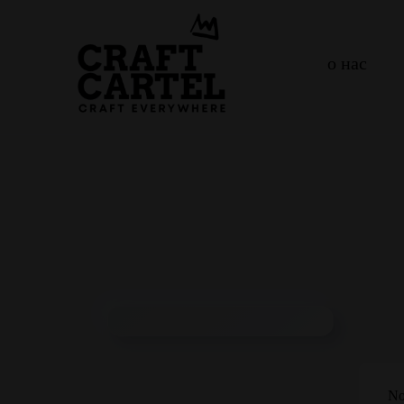
о нас
No