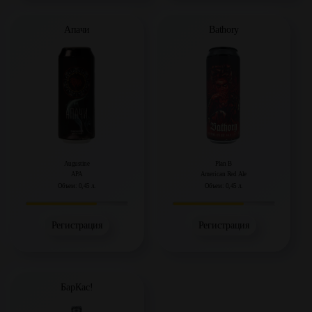
Апачи
Bathory
Augustine
Plan B
APA
American Red Ale
Объем: 0,45 л.
Объем: 0,45 л.
Регистрация
Регистрация
БарКас!