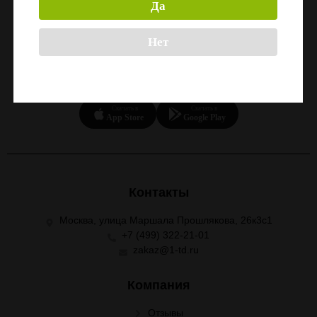
Да
Нет
СКАЧАЙТЕ ПРИЛОЖЕНИЕ
Скачать в
Скачать в
App Store
Google Play
Контакты
Москва, улица Маршала Прошлякова, 26к3с1
+7 (499) 322-21-01
zakaz@1-td.ru
Компания
Отзывы