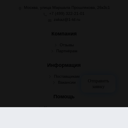
Москва, улица Маршала Прошлякова, 26к3с1
+7 (499) 322-21-01
zakaz@1-td.ru
Компания
Отзывы
Партнёрам
Информация
Поставщикам
Отправить
Вакансии
заявку
Помощь
Условия сотрудничества
Условия доставки
Условия оплаты
Оформление заказа