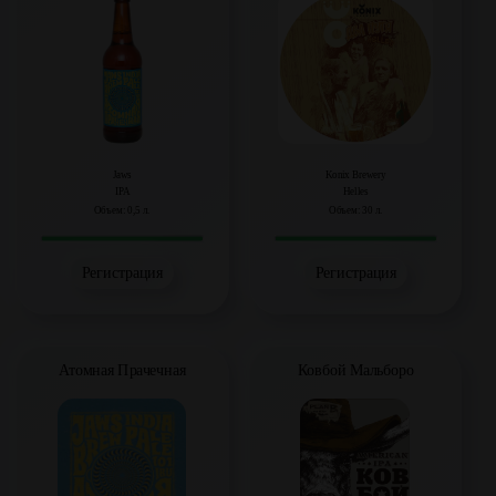
Jaws
Konix Brewery
IPA
Helles
Объем: 0,5 л.
Объем: 30 л.
Регистрация
Регистрация
Атомная Прачечная
Ковбой Мальборо