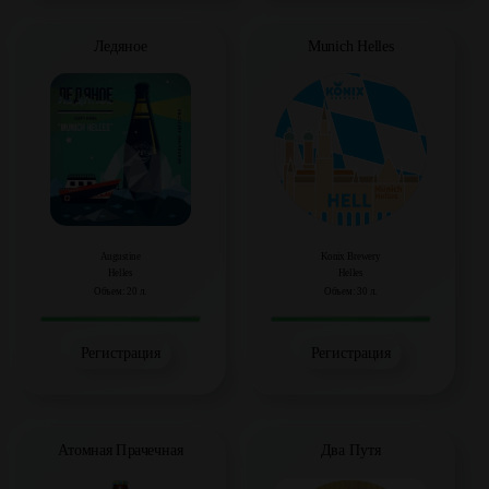
Ледяное
Munich Helles
Augustine
Konix Brewery
Helles
Helles
Объем: 20 л.
Объем: 30 л.
Регистрация
Регистрация
Атомная Прачечная
Два Путя