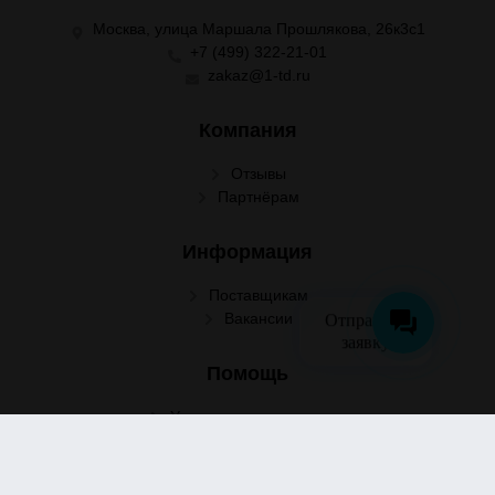
Москва, улица Маршала Прошлякова, 26к3с1
+7 (499) 322-21-01
zakaz@1-td.ru
Компания
Отзывы
Партнёрам
Информация
Поставщикам
Отправить
Вакансии
заявку
Помощь
Условия сотрудничества
Условия доставки
Условия оплаты
Оформление заказа