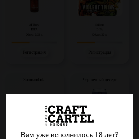
AF Brew
Saldens
DIPA
DIPA
Объем: 0,33 л.
Объем: 30 л.
Регистрация
Регистрация
Somnambula
Черничный десерт
Вам уже исполнилось 18 лет?