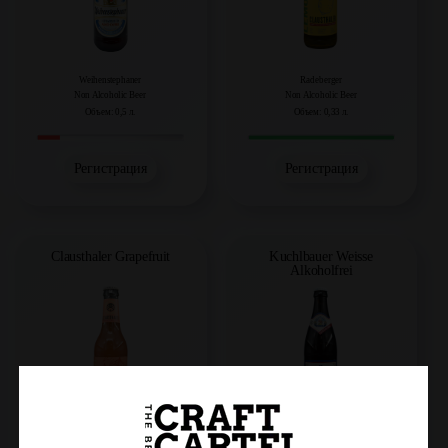
Weihenstephaner
Radeberger
Non Alcoholic Beer
Non Alcoholic Beer
Объем: 0,5 л.
Объем: 0,33 л.
Регистрация
Регистрация
Clausthaler Grapefruit
Kuchlbauer Weisse
Alkoholfrei