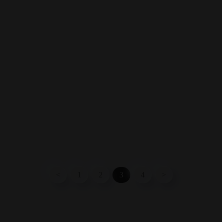
<
1
2
3
4
>