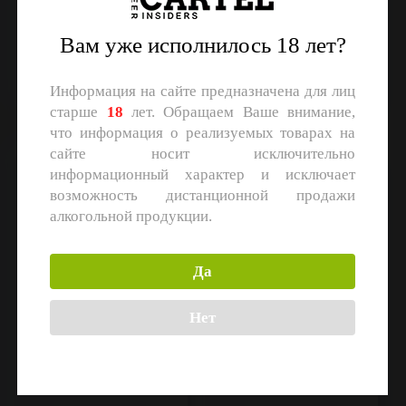
Radeberger
Kuchlbauer
Non Alcoholic Beer
Non Alcoholic Beer
Объем: 0,33 л.
Объем: 0,5 л.
Вам уже исполнилось 18 лет?
Регистрация
Регистрация
Информация на сайте предназначена для лиц
старше
18
лет. Обращаем Ваше внимание,
что информация о реализуемых товарах на
сайте носит исключительно
Kuchlbauer Turmweisse
1845
информационный характер и исключает
возможность дистанционной продажи
алкогольной продукции.
Да
Нет
Kuchlbauer
Fuller’s
Hefeweizen
Stout
Объем: 0,5 л.
Объем: 0,5 л.