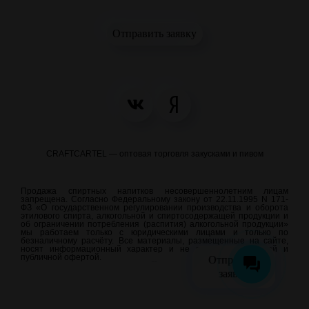
Отправить заявку
CRAFTCARTEL — оптовая торговля закусками и пивом
Продажа спиртных напитков несовершеннолетним лицам
запрещена. Согласно Федеральному закону от 22.11.1995 N 171-
ФЗ «О государственном регулировании производства и оборота
этилового спирта, алкогольной и спиртосодержащей продукции и
об ограничении потребления (распития) алкогольной продукции»
мы работаем только с юридическими лицами и только по
безналичному расчёту. Все материалы, размещенные на сайте,
носят информационный характер и не являются рекламой и
публичной офертой.
Отправить
meraweb.su
заявку