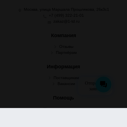
Москва, улица Маршала Прошлякова, 26к3с1
+7 (499) 322-21-01
zakaz@1-td.ru
Компания
Отзывы
Партнёрам
Информация
Поставщикам
Отправить
Вакансии
заявку
Помощь
Условия сотрудничества
Условия доставки
Условия оплаты
Оформление заказа