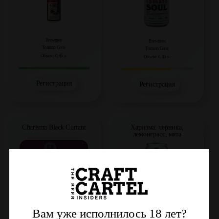
Brewmen
Brewmen
Tomato Gose
Tomato Gose
Объем: 0,45 л.
Объем: 0,33 л.
Регистрация
Регистрация
Charisma Black Currant
Харизма: черника,
лемонграсс, мята
Вам уже исполнилось 18 лет?