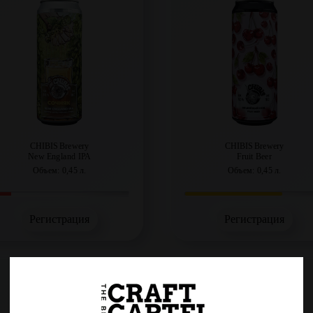
CHIBIS Brewery
CHIBIS Brewery
New England IPA
Fruit Beer
Объем: 0,45 л.
Объем: 0,45 л.
Регистрация
Регистрация
Солнышко
ЛЕТО