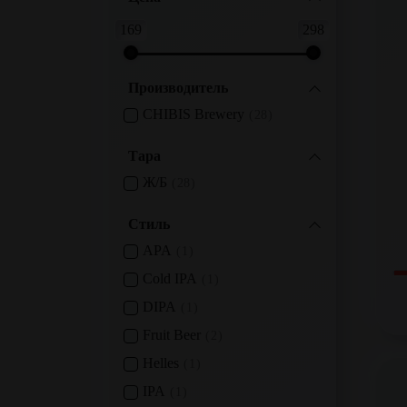
169
298
Производитель
CHIBIS Brewery
28
Тара
Ж/б
28
Стиль
APA
1
Cold IPA
1
DIPA
1
Fruit Beer
2
Helles
1
IPA
1