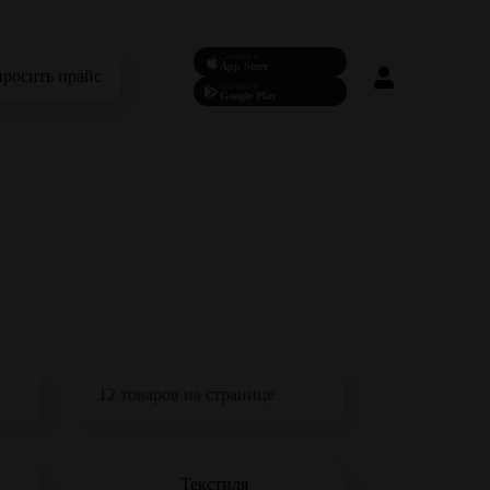
Скачать в
App Store
просить прайс
Скачать в
Google Play
Текстиля