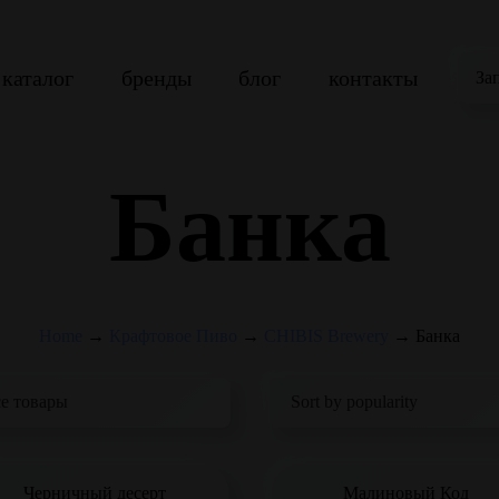
каталог
бренды
блог
контакты
За
Банка
Home
→
Крафтовое Пиво
→
CHIBIS Brewery
→
Банка
Черничный десерт
Малиновый Код