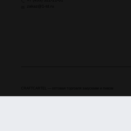
+7 (499) 322-21-01
zakaz@1-td.ru
CRAFTCARTEL — оптовая торговля закусками и пивом
Продажа спиртных напитков несовершеннолетним лицам запреще
алкогольной и спиртосодержащей продукции и об ограничении
материалы, размещенные на сайте, носят информационный хара