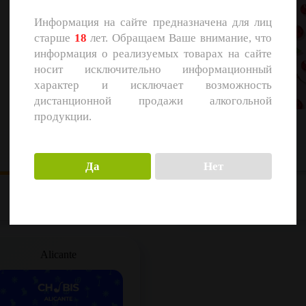
Информация на сайте предназначена для лиц
старше
18
лет. Обращаем Ваше внимание, что
информация о реализуемых товарах на сайте
носит исключительно информационный
характер и исключает возможность
дистанционной продажи алкогольной
продукции.
CHIBIS Brewery
CHIBIS Brewery
Fruit Beer
Fruit Beer
Объем: 20 л.
Объем: 20 л.
Да
Нет
Регистрация
Регистрация
Alicante