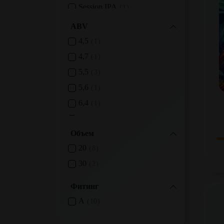
Session IPA
1
Sour Ale
2
ABV
4,5
1
4,7
1
5,5
3
5,6
1
6,4
1
6,5
3
Объем
20
8
30
2
Фитинг
A
10