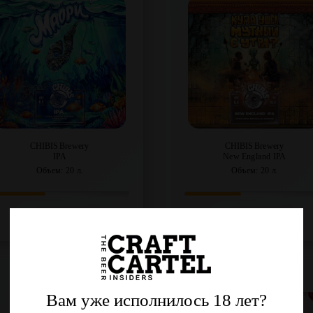
CHIBIS Brewery
CHIBIS Brewery
IPA
New England IPA
Объем: 20 л.
Объем: 20 л.
Регистрация
Регистрация
Малиновый Код
Вишнёвый Код
Вам уже исполнилось 18 лет?