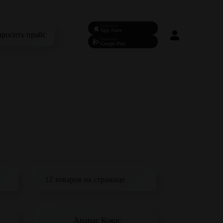
Скачать в
App Store
просить прайс
Скачать в
Google Play
Ананас Кокос