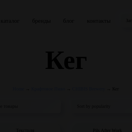
каталог
бренды
блог
контакты
За
Кег
Home
→
Крафтовое Пиво
→
CHIBIS Brewery
→
Кег
Текстиля
Pils After Work