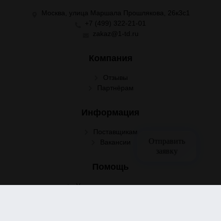
Москва, улица Маршала Прошлякова, 26к3с1
+7 (499) 322-21-01
zakaz@1-td.ru
Компания
Отзывы
Партнёрам
Информация
Поставщикам
Отправить
Вакансии
заявку
Помощь
Условия сотрудничества
Условия доставки
Условия оплаты
Оформление заказа