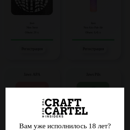
Jaws
Jaws
Nitro Stout
Non Alco Pale Ale
Объем: 20 л.
Объем: 0,45 л.
Регистрация
Регистрация
Jaws APA
Jaws Pils
Вам уже исполнилось 18 лет?