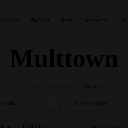
каталог
бренды
блог
контакты
За
Multtown
Home
→
Крафтовое Пиво
→
Multtown
Гори! / feat ГУДТАЙМС
Sunday Scaries