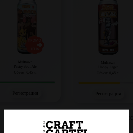
Multtown
Multtown
Pastry Sour Ale
Hoppy Lager
Объем: 0,45 л.
Объем: 0,45 л.
Регистрация
Регистрация
Journey to the Steppe
Гори! / feat. ГУДТАЙМ