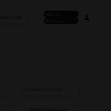
Скачать в
App Store
просить прайс
Скачать в
Google Play
Multtown Hoppy Lager