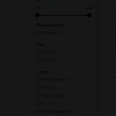
150
460
Производитель
Multtown
14
Тара
Ж/б
10
ПЭТ
4
Стиль
Berliner Weisse
4
Helles
2
Hoppy Lager
2
IPA
2
New England IPA
2