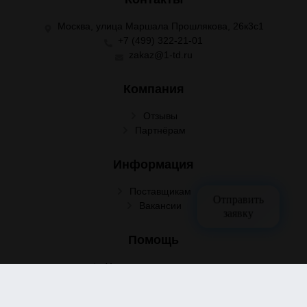
Москва, улица Маршала Прошлякова, 26к3с1
+7 (499) 322-21-01
zakaz@1-td.ru
Компания
Отзывы
Партнёрам
Информация
Поставщикам
Отправить
Вакансии
заявку
Помощь
Условия сотрудничества
Условия доставки
Условия оплаты