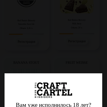
Red Button Brewery
Red Button Brewery
Milk Stout
Smoothie Sour Ale
Объем: 20 л.
Объем: 0,45 л.
Регистрация
Регистрация
BANANA STOUT
FRUIT WEISSE
Вам уже исполнилось 18 лет?