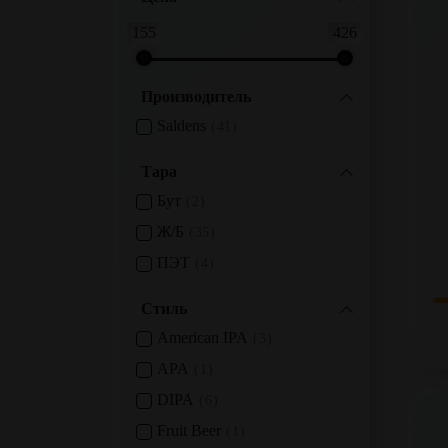
155
426
Производитель
Saldens
41
Тара
Бут
2
Ж/б
35
ПЭТ
4
Стиль
American IPA
3
APA
1
DIPA
6
Fruit Beer
1