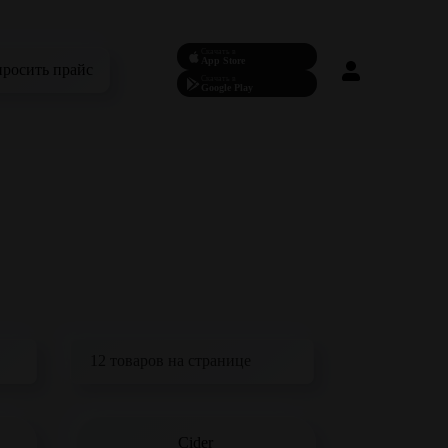
Скачать в
App Store
просить прайс
Скачать в
Google Play
Cider