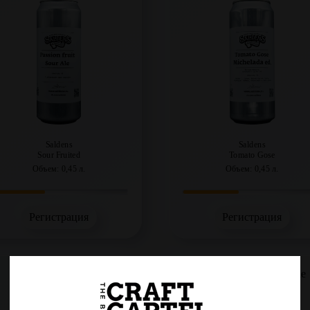
Saldens
Saldens
Sour Fruited
Tomato Gose
Объем: 0,45 л.
Объем: 0,45 л.
Регистрация
Регистрация
Original Kölsch
Smoothie Milk Sour Ale
Mango & Banana