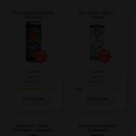
Фрут Сёрф (Маракуйя-
БРО (Гуава - Манго -
Лаймовна)
Ананас)
HardyPop
HardyPop
Лимонад
Лимонад
Объем: 0,33 л.
Объем: 0,33 л.
Регистрация
Регистрация
Моау Бум" (Лайм -
Экзотик Бомб (Манго-
Грейпфрут - Маракуйя)
Лаймович)