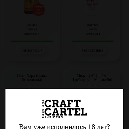
HardyPop
HardyPop
Лимонад
Лимонад
Объем: 0,33 л.
Объем: 0,33 л.
Регистрация
Регистрация
Пати Хард (Гуава
Моау Бум" (Лайм -
Лимоновна)
Грейпфрут - Маракуйя)
Вам уже исполнилось 18 лет?