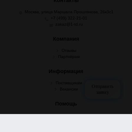
Контакты
Москва, улица Маршала Прошлякова, 26к3с1
+7 (499) 322-21-01
zakaz@1-td.ru
Компания
Отзывы
Партнёрам
Информация
Поставщикам
Отправить
Вакансии
заявку
Помощь
Условия сотрудничества
Условия доставки
Условия оплаты