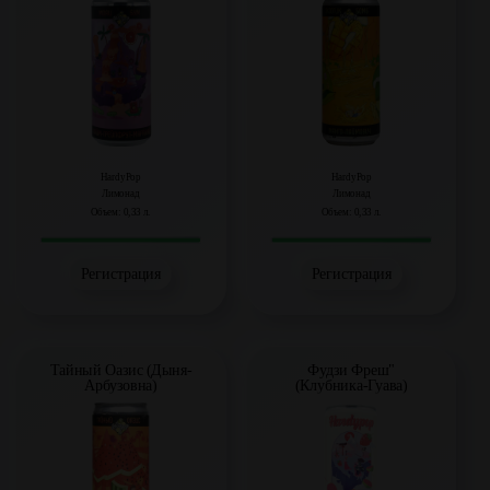
HardyPop
HardyPop
Лимонад
Лимонад
Объем: 0,33 л.
Объем: 0,33 л.
Регистрация
Регистрация
Тайный Оазис (Дыня-
Фудзи Фреш"
Арбузовна)
(Клубника-Гуава)