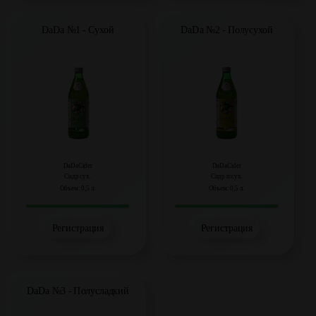
DaDa №1 - Сухой
DaDa №2 - Полусухой
DaDaCider
DaDaCider
Сидр сух.
Сидр п/сух.
Объем: 0,5 л.
Объем: 0,5 л.
Регистрация
Регистрация
DaDa №3 - Полусладкий