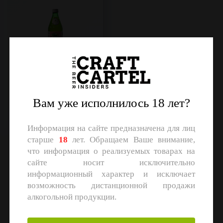
DaDaCider
Сидр п/сл.
Объем: 0,5 л.
Вам уже исполнилось 18 лет?
Регистрация
Информация на сайте предназначена для лиц
старше
18
лет. Обращаем Ваше внимание,
что информация о реализуемых товарах на
сайте носит исключительно
информационный характер и исключает
возможность дистанционной продажи
алкогольной продукции.