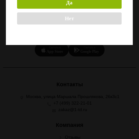
Да
Нет
СКАЧАЙТЕ ПРИЛОЖЕНИЕ
Скачать в
Скачать в
App Store
Google Play
Контакты
Москва, улица Маршала Прошлякова, 26к3с1
+7 (499) 322-21-01
zakaz@1-td.ru
Компания
Отзывы