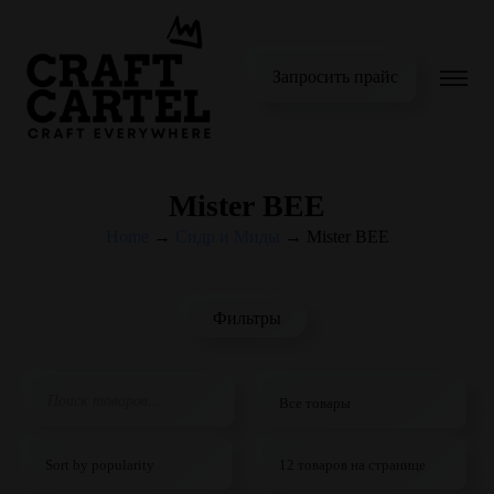
Запросить прайс
Мister BEE
Home
→
Сидр и Миды
→
Мister BEE
Фильтры