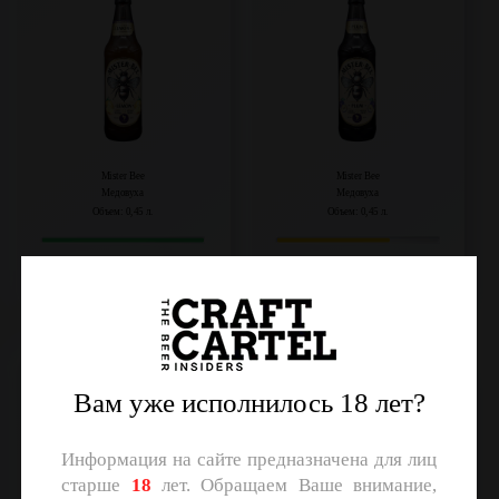
Mister Bee
Mister Bee
Медовуха
Медовуха
Объем: 0,45 л.
Объем: 0,45 л.
Регистрация
Регистрация
Фейхоа
Мister BEE
(Классическая)
Вам уже исполнилось 18 лет?
Информация на сайте предназначена для лиц
старше
18
лет. Обращаем Ваше внимание,