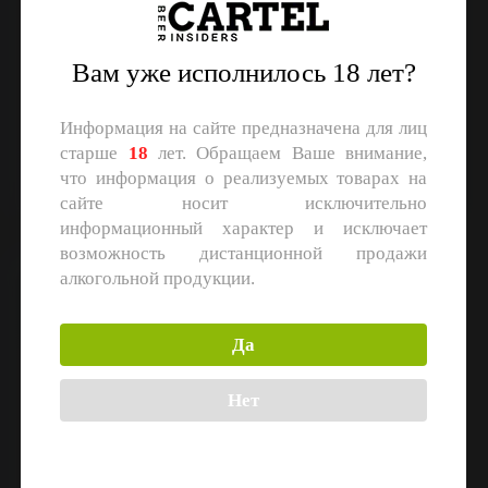
Вам уже исполнилось 18 лет?
Токсовская Сидрерия
Токсовская Сидрерия
Сидр сух.
Сидр сух.
Информация на сайте предназначена для лиц
Объем: 0,75 л.
Объем: 0,375 л.
старше
18
лет. Обращаем Ваше внимание,
что информация о реализуемых товарах на
Регистрация
Регистрация
сайте носит исключительно
информационный характер и исключает
возможность дистанционной продажи
алкогольной продукции.
Тишина Bag-In-Box
Да
Нет