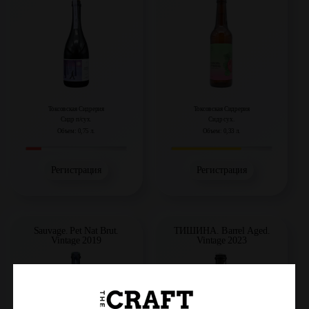
Токсовская Сидрерия
Токсовская Сидрерия
Сидр п/сух.
Сидр сух.
Объем: 0,75 л.
Объем: 0,33 л.
Регистрация
Регистрация
Sauvage. Pet Nat Brut.
ТИШИНА. Barrel Aged.
Vintage 2019
Vintage 2023