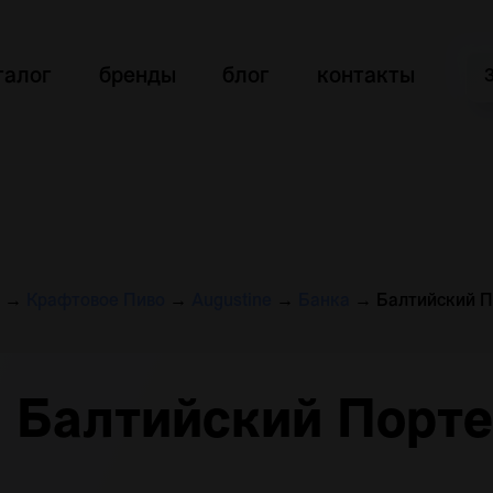
талог
бренды
блог
контакты
→
Крафтовое Пиво
→
Augustine
→
Банка
→
Балтийский П
Балтийский Порт