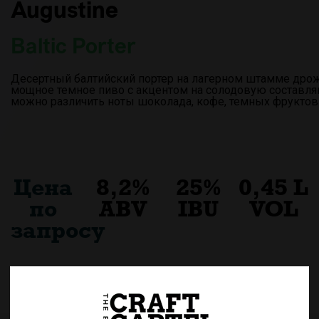
Augustine
Baltic Porter
Десертный балтийский портер на лагерном штамме дро
мощное темное пиво с акцентом на солодовую составля
можно различить ноты шоколада, кофе, темных фруктов 
Цена
8,2%
25%
0,45 L
по
ABV
IBU
VOL
запросу