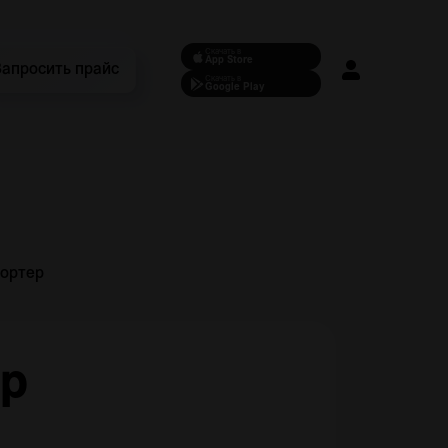
Скачать в
App Store
Запросить прайс
Скачать в
Google Play
ортер
ер