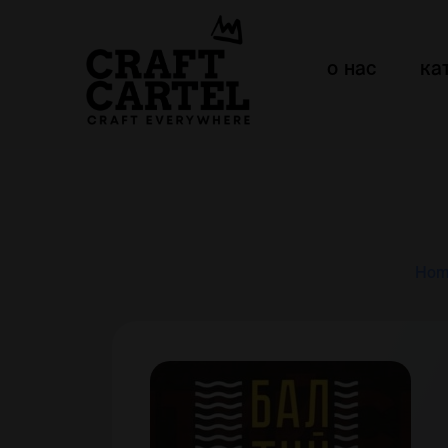
о нас
ка
Hom