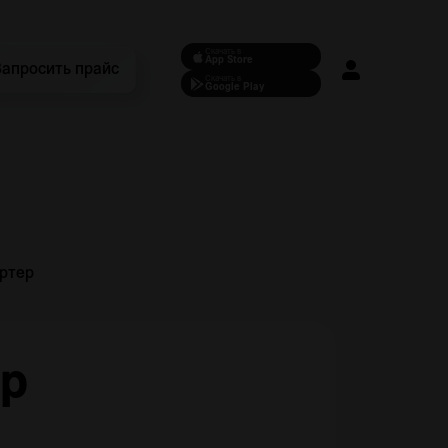
Скачать в
App Store
Запросить прайс
Скачать в
Google Play
ртер
ер