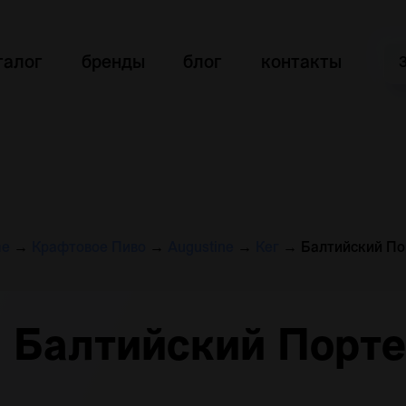
талог
бренды
блог
контакты
e
→
Крафтовое Пиво
→
Augustine
→
Кег
→
Балтийский По
Балтийский Порт