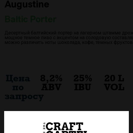
Augustine
Baltic Porter
Десертный балтийский портер на лагерном штамме дро
мощное темное пиво с акцентом на солодовую составля
можно различить ноты шоколада, кофе, темных фруктов 
Цена
8,2%
25%
20 L
по
ABV
IBU
VOL
запросу