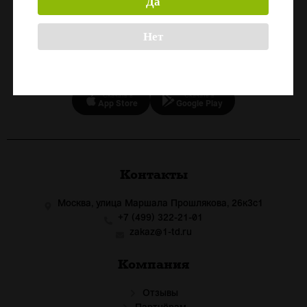
Да
Назад
Нет
СКАЧАЙТЕ ПРИЛОЖЕНИЕ
Скачать в
Скачать в
App Store
Google Play
Контакты
Москва, улица Маршала Прошлякова, 26к3с1
+7 (499) 322-21-01
zakaz@1-td.ru
Компания
Отзывы