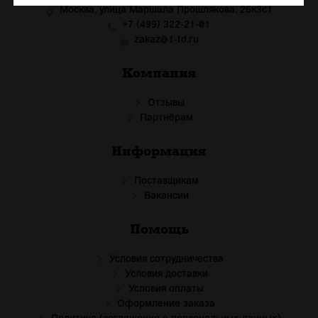
Москва, улица Маршала Прошлякова, 26к3с1
+7 (499) 322-21-01
zakaz@1-td.ru
Компания
Отзывы
Партнёрам
Информация
Поставщикам
Вакансии
Помощь
Условия сотрудничества
Условия доставки
Условия оплаты
Оформление заказа