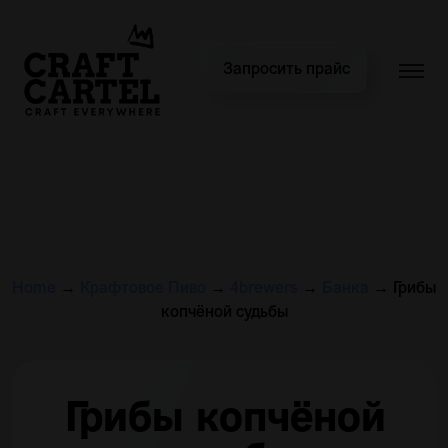
Запросить прайс
Home
→
Крафтовое Пиво
→
4brewers
→
Банка
→
Грибы
копчёной судьбы
Грибы копчёной