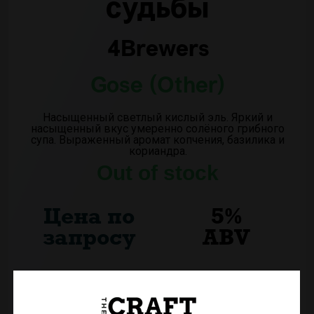
судьбы
4Brewers
Gose (Other)
Насыщенный светлый кислый эль. Яркий и
насыщенный вкус умеренно солёного грибного
супа. Выраженный аромат копчения, базилика и
кориандра.
Out of stock
Цена по
5%
запросу
ABV
0,45 L
VOL