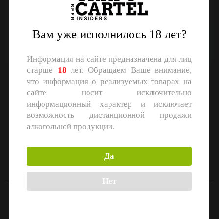
Срок годности:
Вам уже исполнилось 18 лет?
270
Информация на сайте предназначена для лиц
старше
18
лет. Обращаем Ваше внимание,
что информация о реализуемых товарах на
Назад
сайте носит исключительно
информационный характер и исключает
возможность дистанционной продажи
алкогольной продукции.
СКАЧАЙТЕ ПРИЛОЖЕНИЕ
Скачать в
Скачать в
Да
App Store
Google Play
Нет
Контакты