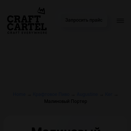
Запросить прайс
Home
→
Крафтовое Пиво
→
Augustine
→
Кег
→
Малиновый Портер