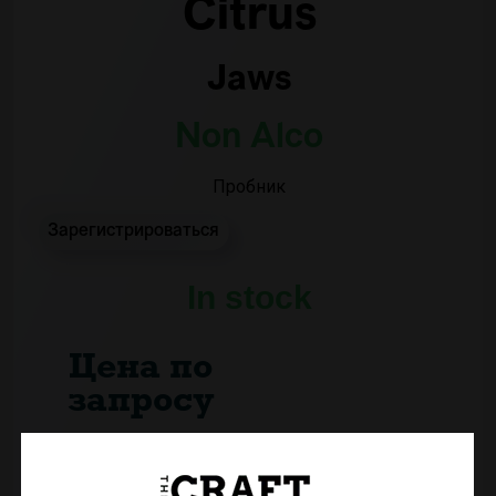
Citrus
Jaws
Non Alco
Пробник
Зарегистрироваться
In stock
Цена по
запросу
0,33 L