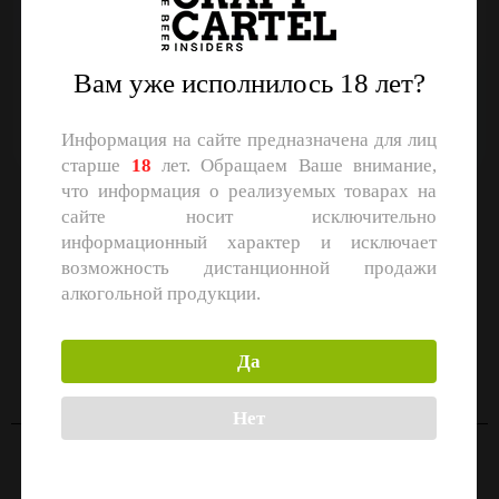
VOL
Вам уже исполнилось 18 лет?
Срок годности:
365
Информация на сайте предназначена для лиц
старше
18
лет. Обращаем Ваше внимание,
что информация о реализуемых товарах на
сайте носит исключительно
Назад
информационный характер и исключает
возможность дистанционной продажи
алкогольной продукции.
СКАЧАЙТЕ ПРИЛОЖЕНИЕ
Скачать в
Скачать в
Да
App Store
Google Play
Нет
Контакты