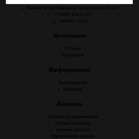
Москва, улица Маршала Прошлякова, 26к3с1
+7 (499) 322-21-01
zakaz@1-td.ru
Компания
Отзывы
Партнёрам
Информация
Поставщикам
Вакансии
Помощь
Условия сотрудничества
Условия доставки
Условия оплаты
Оформление заказа