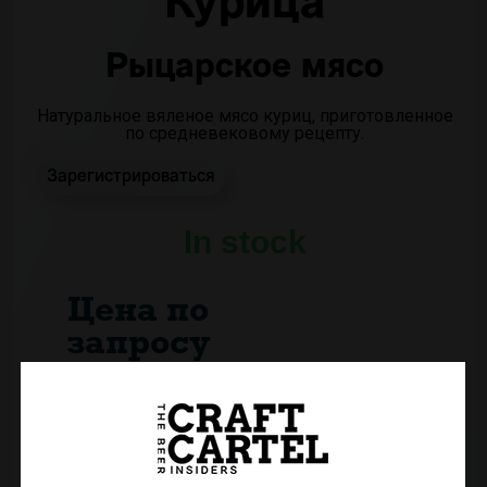
Курица
Рыцарское мясо
Натуральное вяленое мясо куриц, приготовленное
по средневековому рецепту.
Зарегистрироваться
In stock
Цена по
запросу
Срок годности:
180