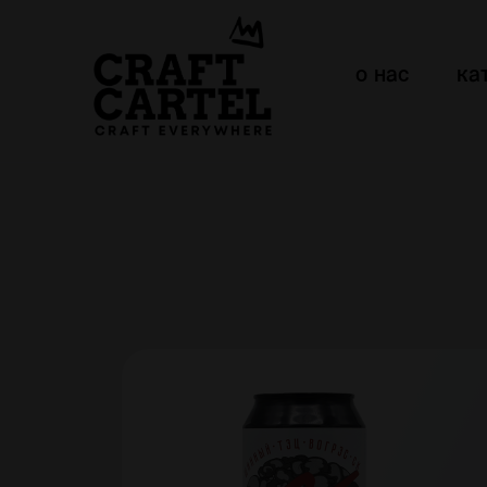
о нас
ка