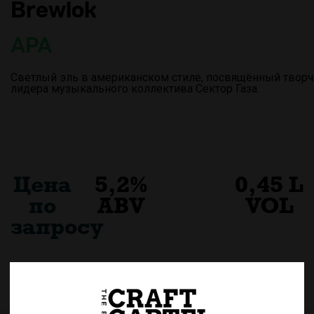
Brewlok
APA
Светлый эль в американском стиле, посвящённый творч
лидера музыкального коллектива Сектор Газа.
Цена
5,2%
0,45 L
по
ABV
VOL
запросу