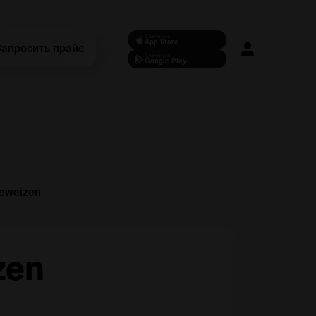
Скачать в
App Store
Запросить прайс
Скачать в
Google Play
feweizen
zen