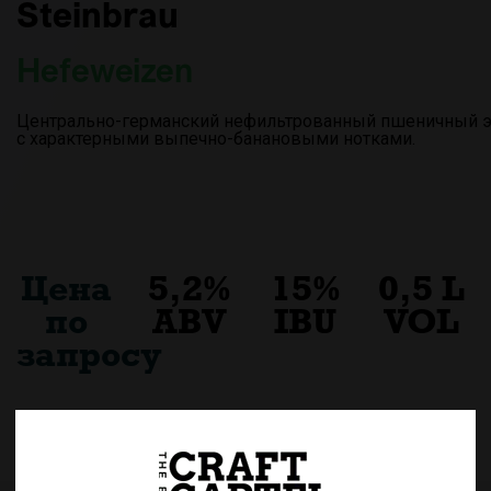
Steinbrau
Hefeweizen
Центрально-германский нефильтрованный пшеничный эл
с характерными выпечно-банановыми нотками.
Цена
5,2%
15%
0,5 L
по
ABV
IBU
VOL
запросу