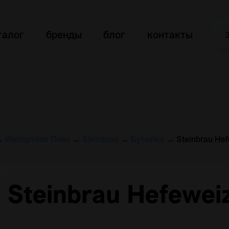
талог
бренды
блог
контакты
→
Импортное Пиво
→
Steinbrau
→
Бутылка
→
Steinbrau He
Steinbrau Hefewei