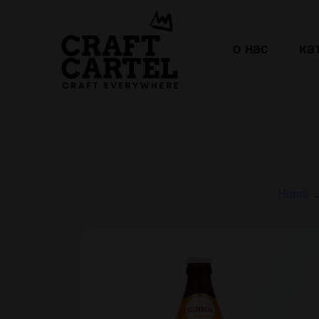
о нас
ка
Home