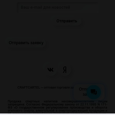
Отправить заявку
CRAFTCARTEL — оптовая торговля закусками и пивом
Отправить
заявку
Продажа спиртных напитков несовершеннолетним лицам
запрещена. Согласно Федеральному закону от 22.11.1995 N 171-
ФЗ «О государственном регулировании производства и оборота
этилового спирта, алкогольной и спиртосодержащей продукции и
об ограничении потребления (распития) алкогольной продукции»