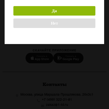
180
Да
Нет
Назад
СКАЧАЙТЕ ПРИЛОЖЕНИЕ
Скачать в
Скачать в
App Store
Google Play
Контакты
Москва, улица Маршала Прошлякова, 26к3с1
+7 (499) 322-21-01
zakaz@1-td.ru