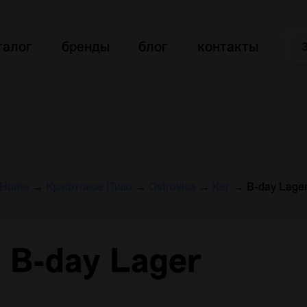
талог
бренды
блог
контакты
Home
→
Крафтовое Пиво
→
Ostrovica
→
Кег
→
B-day Lage
B-day Lager