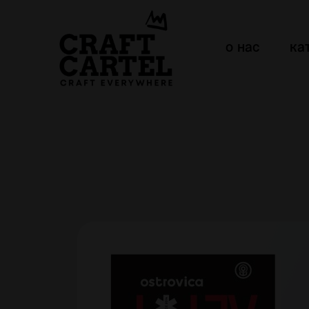
о нас
ка