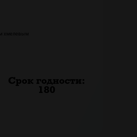
им хмелевым
Срок годности:
180