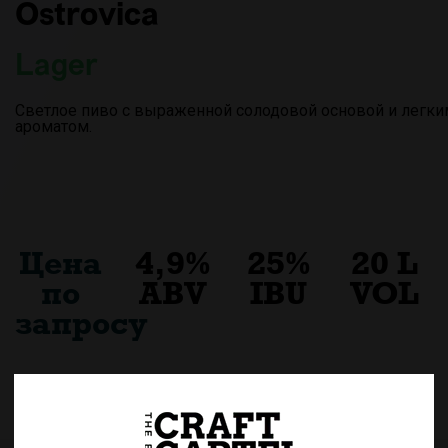
Ostrovica
Lager
Светлое пиво с выраженной солодовой основой и легк
ароматом.
Цена
4,9%
25%
20 L
по
ABV
IBU
VOL
запросу