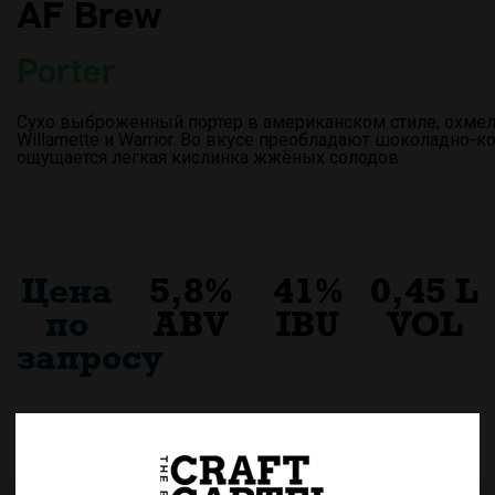
AF Brew
Porter
Сухо выброженный портер в американском стиле, охмел
Willamette и Warrior. Во вкусе преобладают шоколадно-
ощущается легкая кислинка жжёных солодов.
Цена
5,8%
41%
0,45 L
по
ABV
IBU
VOL
запросу