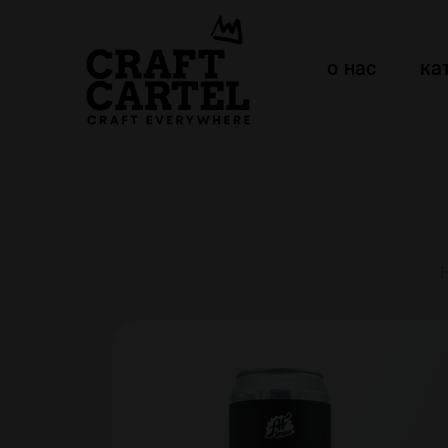
о нас
ка