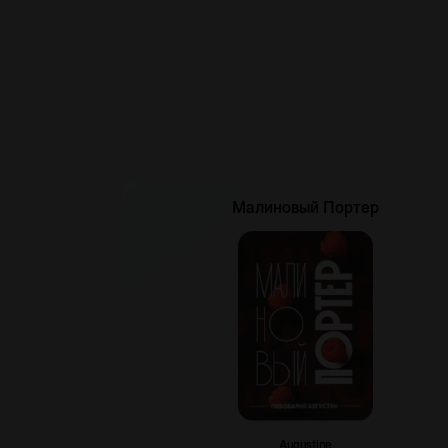
Малиновый Портер
Augustine