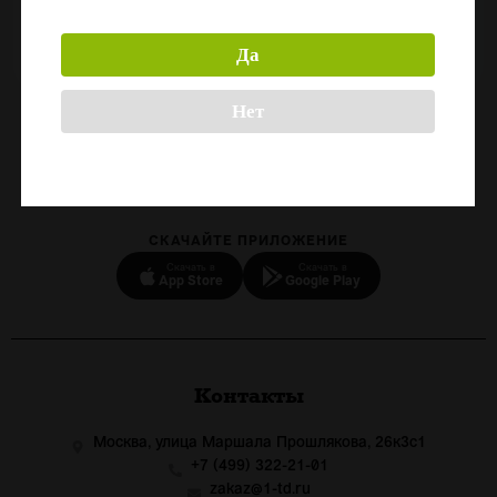
Срок годности:
360
Да
Нет
Назад
СКАЧАЙТЕ ПРИЛОЖЕНИЕ
Скачать в
Скачать в
App Store
Google Play
Контакты
Москва, улица Маршала Прошлякова, 26к3с1
+7 (499) 322-21-01
zakaz@1-td.ru