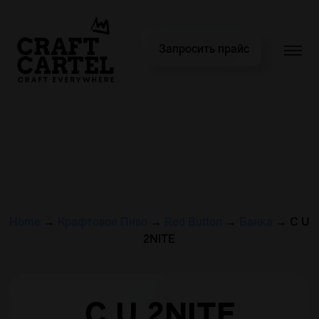
Запросить прайс
Home
→
Крафтовое Пиво
→
Red Button
→
Банка
→
C U
2NITE
C U 2NITE