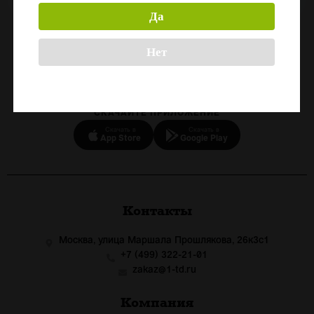
Да
Назад
Нет
СКАЧАЙТЕ ПРИЛОЖЕНИЕ
Скачать в
Скачать в
App Store
Google Play
Контакты
Москва, улица Маршала Прошлякова, 26к3с1
+7 (499) 322-21-01
zakaz@1-td.ru
Компания