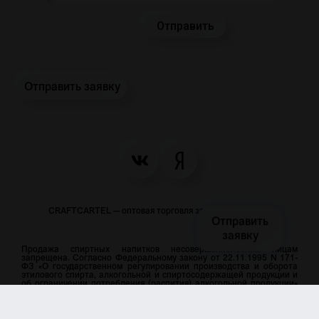
Отправить заявку
CRAFTCARTEL — оптовая торговля закусками и пивом
Отправить
заявку
Продажа спиртных напитков несовершеннолетним лицам
запрещена. Согласно Федеральному закону от 22.11.1995 N 171-
ФЗ «О государственном регулировании производства и оборота
этилового спирта, алкогольной и спиртосодержащей продукции и
об ограничении потребления (распития) алкогольной продукции»
мы работаем только с юридическими лицами и только по
безналичному расчёту. Все материалы, размещенные на сайте,
носят информационный характер и не являются рекламой и
публичной офертой.