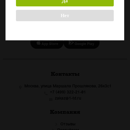
Да
Назад
Нет
СКАЧАЙТЕ ПРИЛОЖЕНИЕ
Скачать в
Скачать в
App Store
Google Play
Контакты
Москва, улица Маршала Прошлякова, 26к3с1
+7 (499) 322-21-01
zakaz@1-td.ru
Компания
Отзывы