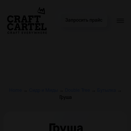
Запросить прайс
Home
→
Сидр и Миды
→
Double Tree
→
Бутылка
→
Груша
Груша