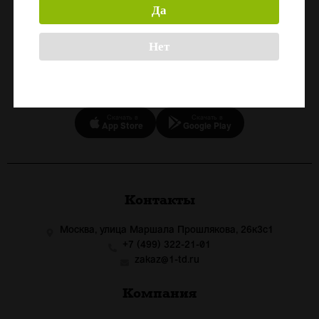
Да
Назад
Нет
СКАЧАЙТЕ ПРИЛОЖЕНИЕ
Скачать в
Скачать в
App Store
Google Play
Контакты
Москва, улица Маршала Прошлякова, 26к3с1
+7 (499) 322-21-01
zakaz@1-td.ru
Компания