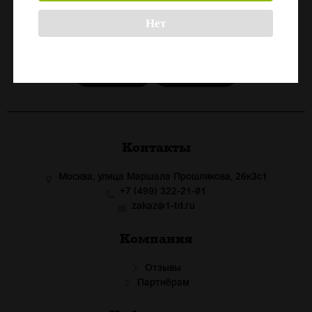
Нет
СКАЧАЙТЕ ПРИЛОЖЕНИЕ
Скачать в
Скачать в
App Store
Google Play
Контакты
Москва, улица Маршала Прошлякова, 26к3с1
+7 (499) 322-21-01
zakaz@1-td.ru
Компания
Отзывы
Партнёрам