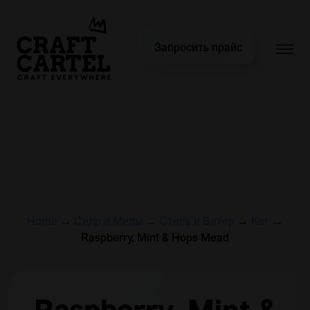
Запросить прайс
Home
→
Сидр и Миды
→
Степь и Ветер
→
Кег
→
Raspberry, Mint & Hops Mead