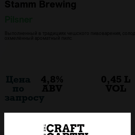
Stamm Brewing
Pilsner
Выполненный в традициях чешского пивоварения, солод
охмелённый ароматный пилс.
Цена
4,8%
0,45 L
по
ABV
VOL
запросу