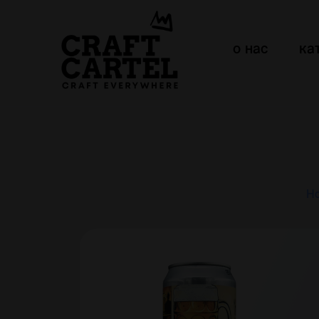
о нас
ка
H