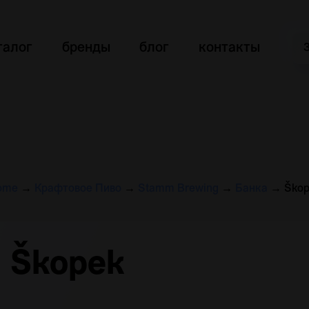
талог
бренды
блог
контакты
ome
→
Крафтовое Пиво
→
Stamm Brewing
→
Банка
→
Škop
Škopek