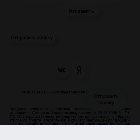
Отправить заявку
CRAFTCARTEL — оптовая торговля закусками и пивом
Отправить
заявку
Продажа спиртных напитков несовершеннолетним лицам
запрещена. Согласно Федеральному закону от 22.11.1995 N 171-
ФЗ «О государственном регулировании производства и оборота
этилового спирта, алкогольной и спиртосодержащей продукции и
об ограничении потребления (распития) алкогольной продукции»
мы работаем только с юридическими лицами и только по
безналичному расчёту. Все материалы, размещенные на сайте,
носят информационный характер и не являются рекламой и
публичной офертой.