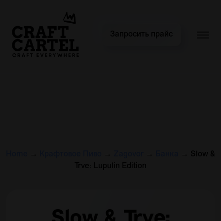
Запросить прайс
Home
→
Крафтовое Пиво
→
Zagovor
→
Банка
→
Slow &
Trve: Lupulin Edition
Slow & Trve: