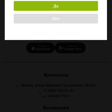
Да
Назад
Нет
СКАЧАЙТЕ ПРИЛОЖЕНИЕ
Скачать в
Скачать в
App Store
Google Play
Контакты
Москва, улица Маршала Прошлякова, 26к3с1
+7 (499) 322-21-01
zakaz@1-td.ru
Компания