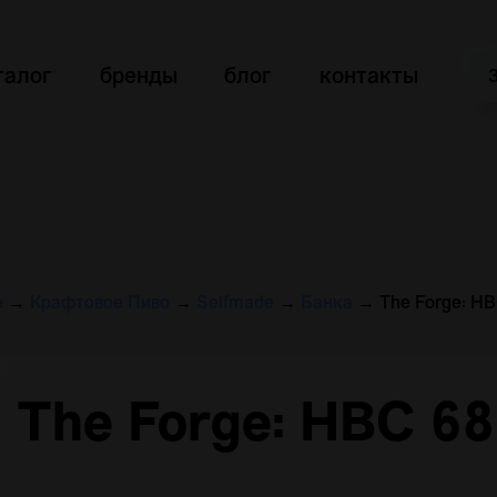
талог
бренды
блог
контакты
e
→
Крафтовое Пиво
→
Selfmade
→
Банка
→
The Forge: H
The Forge: HBC 6