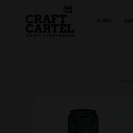
о нас
ка
Hom