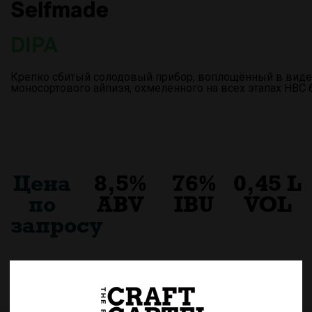
Selfmade
DIPA
Крепко сбитый солодовый прибор, воплощённый в виде
моносортового айпиэя, охмелённого на всех этапах HBC 
Цена
8,5%
76%
0,45 L
по
ABV
IBU
VOL
запросу