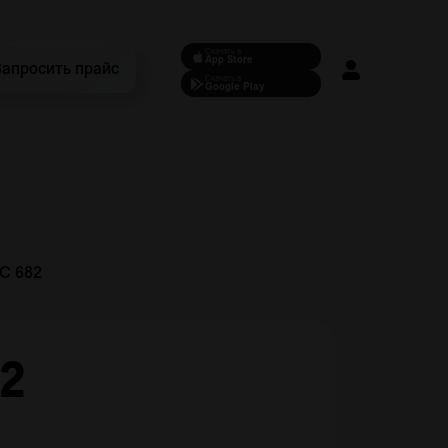
Скачать в
App Store
Запросить прайс
Скачать в
Google Play
BC 682
82