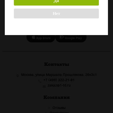
Да
Назад
Нет
СКАЧАЙТЕ ПРИЛОЖЕНИЕ
Скачать в
Скачать в
App Store
Google Play
Контакты
Москва, улица Маршала Прошлякова, 26к3с1
+7 (499) 322-21-01
zakaz@1-td.ru
Компания
Отзывы